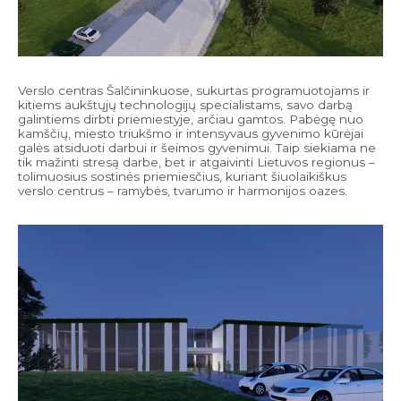
Verslo centras Šalčininkuose, sukurtas programuotojams ir
kitiems aukštųjų technologijų specialistams, savo darbą
galintiems dirbti priemiestyje, arčiau gamtos. Pabėgę nuo
kamščių, miesto triukšmo ir intensyvaus gyvenimo kūrėjai
galės atsiduoti darbui ir šeimos gyvenimui. Taip siekiama ne
tik mažinti stresą darbe, bet ir atgaivinti Lietuvos regionus –
tolimuosius sostinės priemiesčius, kuriant šiuolaikiškus
verslo centrus – ramybės, tvarumo ir harmonijos oazes.