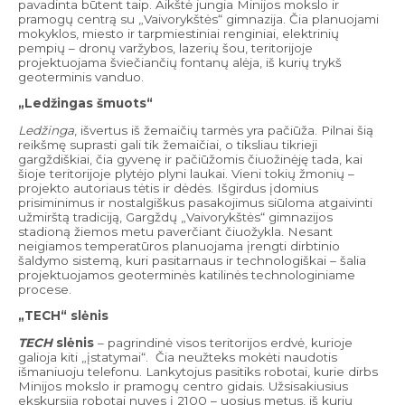
pavadinta būtent taip. Aikštė jungia Minijos mokslo ir
pramogų centrą su „Vaivorykštės“ gimnazija. Čia planuojami
mokyklos, miesto ir tarpmiestiniai renginiai, elektrinių
pempių – dronų varžybos, lazerių šou, teritorijoje
projektuojama šviečiančių fontanų alėja, iš kurių trykš
geoterminis vanduo.
„Ledžingas šmuots“
Ledžinga
, išvertus iš žemaičių tarmės yra pačiūža. Pilnai šią
reikšmę suprasti gali tik žemaičiai, o tiksliau tikrieji
gargždiškiai, čia gyvenę ir pačiūžomis čiuožinėję tada, kai
šioje teritorijoje plytėjo plyni laukai. Vieni tokių žmonių –
projekto autoriaus tėtis ir dėdės. Išgirdus įdomius
prisiminimus ir nostalgiškus pasakojimus siūloma atgaivinti
užmirštą tradiciją, Gargždų „Vaivorykštės“ gimnazijos
stadioną žiemos metu paverčiant čiuožykla. Nesant
neigiamos temperatūros planuojama įrengti dirbtinio
šaldymo sistemą, kuri pasitarnaus ir technologiškai – šalia
projektuojamos geoterminės katilinės technologiniame
procese.
„TECH“ slėnis
TECH
slėnis
– pagrindinė visos teritorijos erdvė, kurioje
galioja kiti „įstatymai“. Čia neužteks mokėti naudotis
išmaniuoju telefonu. Lankytojus pasitiks robotai, kurie dirbs
Minijos mokslo ir pramogų centro gidais. Užsisakiusius
ekskursiją robotai nuves į 2100 – uosius metus, iš kurių