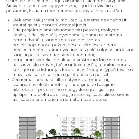
svarbias susisiekimo jungtis visomis reikiamomis kryptimis.
Siekiant skatinti sveiką gyvenseną – judėti dviračiu ar
pėsčiomis, kuriama tam deramai pritaikyta infrastruktūra:
Siekiama takų vientisumo, kad jų sistema nesibaigtų ir
srautai galėtų nenutrūkstamai judėti.
Prie projektuojamų visuomeninių pastatų, mokymo
įstaigų ir daugiabučių gyvenamųjų namų numatoma
įrengti dviračių saugojimo stogines, vietas
projektuojamuose požeminėse aikštelėse ar bent
prirakinimo rėmus, kur dviratininkas galėtų ilgesniam laikui
saugiai palikti savo transporto priemonę.
Įrengiami skvereliai ne tik kaip kraštovaizdžio sistemos
dalis ir veiklų erdvės, tačiau ir kaip pėsčiųjų poilsio zonos,
kur ilgesnes distancijas keliaujantis žmogus (ypač tėvai su
mažais vaikais ir senjorai) galėtų prisėsti pailsėti.
Jei neįmanoma rasti alternatyvos automobiliui,
skatinamas elektromobilių naudojimas, stovėjimo
aikštelėse ir požeminėse saugyklose įrengiant jų
aprūpinimo elektros energija sistemą, specialiose šioms
transporto priemonėms numatomose vietose.