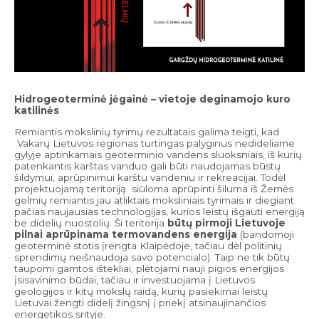
Hidrogeoterminė jėgainė – vietoje deginamojo kuro
katilinės
Remiantis mokslinių tyrimų rezultatais galima teigti, kad
Vakarų Lietuvos regionas turtingas palyginus nedideliame
gylyje aptinkamais geoterminio vandens sluoksniais, iš kurių
patenkantis karštas vanduo gali būti naudojamas būstų
šildymui, aprūpinimui karštu vandeniu ir rekreacijai. Todėl
projektuojamą teritoriją siūloma aprūpinti šiluma iš Žemės
gelmių remiantis jau atliktais moksliniais tyrimais ir diegiant
pačias naujausias technologijas, kurios leistų išgauti energiją
be didelių nuostolių. Ši teritorija
būtų pirmoji Lietuvoje
pilnai aprūpinama termovandens energija
(bandomoji
geoterminė stotis įrengta Klaipėdoje, tačiau dėl politinių
sprendimų neišnaudoja savo potencialo). Taip ne tik būtų
taupomi gamtos ištekliai, plėtojami nauji pigios energijos
įsisavinimo būdai, tačiau ir investuojama į Lietuvos
geologijos ir kitų mokslų raidą, kurių pasiekimai leistų
Lietuvai žengti didelį žingsnį į priekį atsinaujinančios
energetikos srityje.