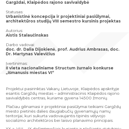
Gargždai, Klaipėdos rajono savivaldybė
Statusas:
Urbanistinė koncepcija ir projektiniai pasiūlymai,
architektūros studijų VIII semestro kursinis projektas
Autorius:
Aistis Stalaučinskas
Darbo vadovai:
doc. dr. Dalia Dijokienė, prof. Audrius Ambrasas, doc.
Dr. Martynas Valevičius
Įvertinimas:
II vieta nacionaliniame Structum žurnalo konkurse
„Išmanusis miestas VI“
Projektui pasirinktas Vakarų Lietuvoje, Klaipėdos apskrityje
esantis Gargždų miestas – administracinis Klaipėdos rajono
savivaldybės centras, kuriame gyvena 14500 žmonių.
Plačiau gilinamasi ir projektiniai pasiūlymai teikiami Gargždų
miesto pietinės dalies daugiabučių gyvenamųjų namų
teritorijai, kuri sukurta vadovaujantis tipinės vėlyvojo
socializmo architektūros bei laisvo planavimo principais.
XX a. VIII – IX dešimtmečiais kuriantis ir plečiantis statybinių