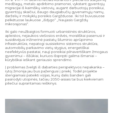
medžiagų, metalo apdirbimo pramonei, vykstant gyventojų
migracijai iš kaimiškų vietovių, augant darbuotojų poreikiui,
gyventojų skaičiui, išaugo daugiabučių gyvenamųjų namų,
darželių ir mokyklų poreikis Gargžduose. Iki tol buvusiuose
pelkėtuose laukuose „išdygo“ „Naujasis Gargždų
mikrorajonas“.
Iki galo neužbaigtos formuoti urbanistinės struktūros,
apleistos, nejaukios viešosios erdvės, morališkai pasenusi ir
susidėvėjusi inžinerinė pastatų šiluminio aprūpinimo
infrastruktūra, nepatogi susisiekimo sistemos struktūra,
automobilių parkavimo vietų stygius, energetiškai
neefektyvūs pastatai, nauji poreikiai pilnavertiškam žmogaus
gyvenimui – iššūkiai, kuriuos išspręsti galima išmaniai –
kūrybiškai ieškant geriausio sprendimo.
Į problemas žvelgti iš dabarties perspektyvos nepakanka –
rytoj žmonija jau bus pažengusi į priekį. Todėl projekte
stengiamasi pateikti vizijas, kurių dalis šiandien gali
pasirodyti utopinės, tačiau 2050-aisiais tai bus kiekvienam
piliečiui suprantamas reiškinys.