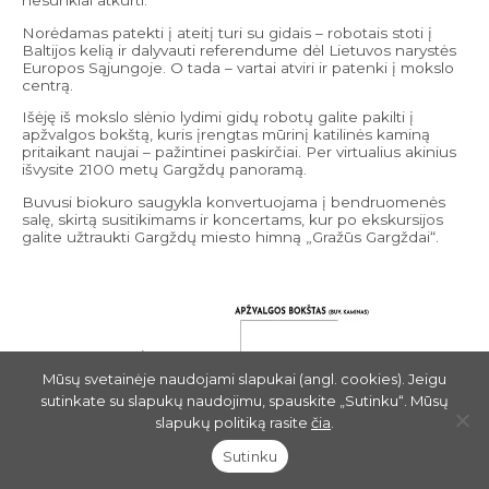
nesunkiai atkurti.
Norėdamas patekti į ateitį turi su gidais – robotais stoti į
Baltijos kelią ir dalyvauti referendume dėl Lietuvos narystės
Europos Sąjungoje. O tada – vartai atviri ir patenki į mokslo
centrą.
Išėję iš mokslo slėnio lydimi gidų robotų galite pakilti į
apžvalgos bokštą, kuris įrengtas mūrinį katilinės kaminą
pritaikant naujai – pažintinei paskirčiai. Per virtualius akinius
išvysite 2100 metų Gargždų panoramą.
Buvusi biokuro saugykla konvertuojama į bendruomenės
salę, skirtą susitikimams ir koncertams, kur po ekskursijos
galite užtraukti Gargždų miesto himną „Gražūs Gargždai“.
Mūsų svetainėje naudojami slapukai (angl. cookies). Jeigu
sutinkate su slapukų naudojimu, spauskite „Sutinku“. Mūsų
slapukų politiką rasite
čia
.
Sutinku