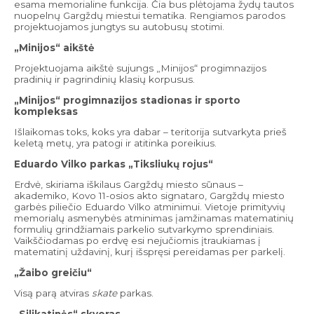
esama memorialine funkcija. Čia bus plėtojama žydų tautos
nuopelnų Gargždų miestui tematika. Rengiamos parodos
projektuojamos jungtys su autobusų stotimi.
„Minijos“ aikštė
Projektuojama aikštė sujungs „Minijos“ progimnazijos
pradinių ir pagrindinių klasių korpusus.
„Minijos“ progimnazijos stadionas ir sporto
kompleksas
Išlaikomas toks, koks yra dabar – teritorija sutvarkyta prieš
keletą metų, yra patogi ir atitinka poreikius.
Eduardo Vilko parkas „Tiksliukų rojus“
Erdvė, skiriama iškilaus Gargždų miesto sūnaus –
akademiko, Kovo 11-osios akto signataro, Gargždų miesto
garbės piliečio Eduardo Vilko atminimui. Vietoje primityvių
memorialų asmenybės atminimas įamžinamas matematinių
formulių grindžiamais parkelio sutvarkymo sprendiniais.
Vaikščiodamas po erdvę esi nejučiomis įtraukiamas į
matematinį uždavinį, kurį išspręsi pereidamas per parkelį.
„Žaibo greičiu“
Visą parą atviras
skate
parkas.
„Silikatinės“ skveras