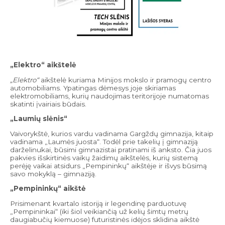
„Elektro“ aikštelė
„Elektro“
aikštelė kuriama Minijos mokslo ir pramogų centro
automobiliams. Ypatingas dėmesys joje skiriamas
elektromobiliams, kurių naudojimas teritorijoje numatomas
skatinti įvairiais būdais.
„Laumių slėnis“
Vaivorykštė, kurios vardu vadinama Gargždų gimnazija, kitaip
vadinama „Laumės juosta“. Todėl prie takelių į gimnaziją
darželinukai, būsimi gimnazistai pratinami iš anksto. Čia juos
pakvies išskirtinės vaikų žaidimų aikštelės, kurių sistemą
perėję vaikai atsidurs „Pempininkų“ aikštėje ir išvys būsimą
savo mokyklą – gimnaziją.
„Pempininkų“
aikštė
Prisimenant kvartalo istoriją ir legendinę parduotuvę
„Pempininkai“ (iki šiol veikiančią už kelių šimtų metrų
daugiabučių kiemuose) futuristinės idėjos sklidina aikštė