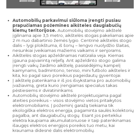
Automobilių parkavimui siūloma įrengti pusiau
prapučiamas požemines aikšteles daugiabučių
kiemų teritorijose.
Automobilių stovėjimo aikštelė
įgilinama apie 3,5 metro, aikštelės stogas pakeliamas apie
2 m nuo dabartinio žemės lygio. Centrinė aikštelės stogo
dalis – lygi plokštuma, iš šonų – lengvo nuolydžio šlaitas,
nesunkiai įveikiamas mažiems vaikams ir senjorams.
Aikštelės stogas apželdinamas natūralia veja. Kiemas
įgauna paįvairintą reljefą. Ant apželdinto stogo galima
įrengti vaikų žaidimo aikštelę, pasisėdėjimų kampelį
kaimynams, badmintono, teniso, mini futbolo aikšteles ir
kita, ko pagal savo poreikius pageidautų gyventojai.
Į aikštelę patenkama ir iš jos išvykstama pro automobilių
įvažiavimą, greta kurio įrengiamas specialus takas
pėstiesiems ir dviratininkams.
Automobilių stovėjimo aikštelė projektuojama pagal
ateities poreikius – visos stovėjimo vietos pritaikytos
elektromobiliams. Į požeminį garažą tiekiama tik
ekologiška elektros energija, pagaminta saulės kolektorių
pagalba, ant daugiabučių stogų. Esant jos pertekliui
elektra kaupiama akumuliatoriuose ir taip patenkinamas
išaugęs elektros energijos poreikis tuo metu, kai
kraunama didesnė dalis elektromobilių.