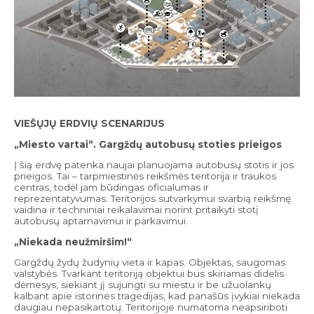
VIEŠŲJŲ ERDVIŲ SCENARIJUS
„Miesto vartai“. Gargždų autobusų stoties prieigos
Į šią erdvę patenka naujai planuojama autobusų stotis ir jos
prieigos. Tai – tarpmiestinės reikšmės teritorija ir traukos
centras, todėl jam būdingas oficialumas ir
reprezentatyvumas. Teritorijos sutvarkymui svarbią reikšmę
vaidina ir techniniai reikalavimai norint pritaikyti stotį
autobusų aptarnavimui ir parkavimui.
„Niekada neužmiršim
!
“
Gargždų žydų žudynių vieta ir kapas. Objektas, saugomas
valstybės. Tvarkant teritoriją objektui bus skiriamas didelis
dėmesys, siekiant jį sujungti su miestu ir be užuolankų
kalbant apie istorines tragedijas, kad panašūs įvykiai niekada
daugiau nepasikartotų. Teritorijoje numatoma neapsiriboti