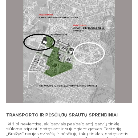
TRANSPORTO IR PĖSČIŲJŲ SRAUTŲ SPRENDINIAI
Iki šiol nevientisą, akligatviais pasibaigiantį gatvių tinklą
siūloma stiprinti pratęsiant ir sujungiant gatves. Teritoriją
„išraižys“ naujas dviračių ir pėsčiųjų takų tinklas, pratęsiantis