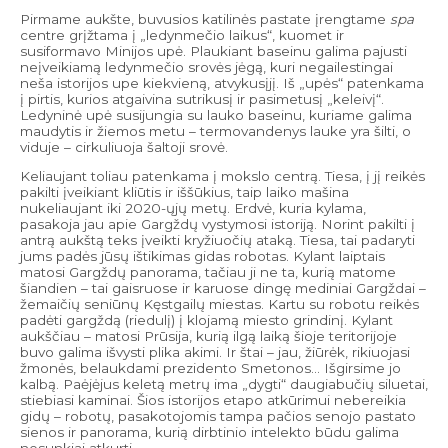
Pirmame aukšte, buvusios katilinės pastate įrengtame
spa
centre grįžtama į „ledynmečio laikus“, kuomet ir
susiformavo Minijos upė. Plaukiant baseinu galima pajusti
neįveikiamą ledynmečio srovės jėgą, kuri negailestingai
neša istorijos upe kiekvieną, atvykusįjį. Iš „upės“ patenkama
į pirtis, kurios atgaivina sutrikusį ir pasimetusį „keleivį“.
Ledyninė upė susijungia su lauko baseinu, kuriame galima
maudytis ir žiemos metu – termovandenys lauke yra šilti, o
viduje – cirkuliuoja šaltoji srovė.
Keliaujant toliau patenkama į mokslo centrą. Tiesa, į jį reikės
pakilti įveikiant kliūtis ir iššūkius, taip laiko mašina
nukeliaujant iki 2020-ųjų metų. Erdvė, kuria kylama,
pasakoja jau apie Gargždų vystymosi istoriją. Norint pakilti į
antrą aukštą teks įveikti kryžiuočių ataką. Tiesa, tai padaryti
jums padės jūsų ištikimas gidas robotas. Kylant laiptais
matosi Gargždų panorama, tačiau ji ne ta, kurią matome
šiandien – tai gaisruose ir karuose dingę mediniai Gargždai –
žemaičių seniūnų Kęstgailų miestas. Kartu su robotu reikės
padėti gargždą (riedulį) į klojamą miesto grindinį. Kylant
aukščiau – matosi Prūsija, kurią ilgą laiką šioje teritorijoje
buvo galima išvysti plika akimi. Ir štai – jau, žiūrėk, rikiuojasi
žmonės, belaukdami prezidento Smetonos… Išgirsime jo
kalbą. Paėjėjus keletą metrų ima „dygti“ daugiabučių siluetai,
stiebiasi kaminai. Šios istorijos etapo atkūrimui nebereikia
gidų – robotų, pasakotojomis tampa pačios senojo pastato
sienos ir panorama, kurią dirbtinio intelekto būdu galima