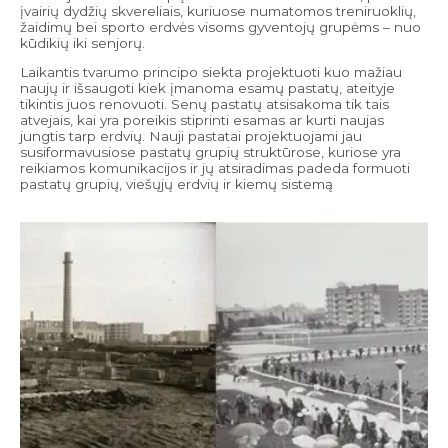
įvairių dydžių skvereliais, kuriuose numatomos treniruoklių,
žaidimų bei sporto erdvės visoms gyventojų grupėms – nuo
kūdikių iki senjorų.
Laikantis tvarumo principo siekta projektuoti kuo mažiau
naujų ir išsaugoti kiek įmanoma esamų pastatų, ateityje
tikintis juos renovuoti. Senų pastatų atsisakoma tik tais
atvejais, kai yra poreikis stiprinti esamas ar kurti naujas
jungtis tarp erdvių. Nauji pastatai projektuojami jau
susiformavusiose pastatų grupių struktūrose, kuriose yra
reikiamos komunikacijos ir jų atsiradimas padeda formuoti
pastatų grupių, viešųjų erdvių ir kiemų sistemą