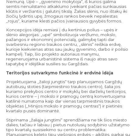
Nemuną. Upė – „gyvenimo mokytoja“, iš kurios galima
semtis nenuilstamo atkaklumo įveikiant pačias sunkiausias
kliūtis ir veržiantis į galutinį tikslą. Žalias slėnis, nuo ištakų iki
žiočių lydintis upę, žmogaus rankos beveik nepaliestas
„rojus“, kuriame klesti pačios įvairiausios gyvybės formos.
Koncepcijos idėja remiasi į du kertinius polius – upės ir
slėnio alegorijas: „upė“ simbolizuoja veržlumo, mokslo,
pažangos ir ekonominį potencialą, galimybę tapti dar
svarbesniu regiono traukos centru, „slėnis“ reiškia erdvę,
kurioje kiekvienas atras sau jaukų gyvenimo, darbo ir poilsio
kampelį. Taip, šio projekto autoriaus manymu,
regeneruojama urbanistinė sistema iš naujo atras savo
tapatybę ir idėjiškai susilies su Gargždais.
Teritorijos sutvarkymo funkcinė ir erdvinė idėja
Projektuojama „žalioji jungtis“ tarp planuojamos Gargždų
autobusų stoties (tarpmiestinio traukos centro), šalia jos
kuriamo prekybos centro ir mokyklų bei darželių teritorijos,
kurios centre – į mokslo ir pramogų centrą konvertuojama
katilinė numatoma kaip dar vienas tarpmiestinis traukos
objektas („Minijos mokslo ir pramogų centras“) ir pietinės
kvartalo pusės dominantė.
Stiprinama „žaliąja jungtimi“ sprendžiama ne tik šios miesto
dalies, tačiau ir labiau į pietus nutolusių sodybinio užstatymo
tipo kvartalų susisiekimo su centru problematika.
Planuojamos keleto tipų viešosios erdvės – aikštės, parkai su