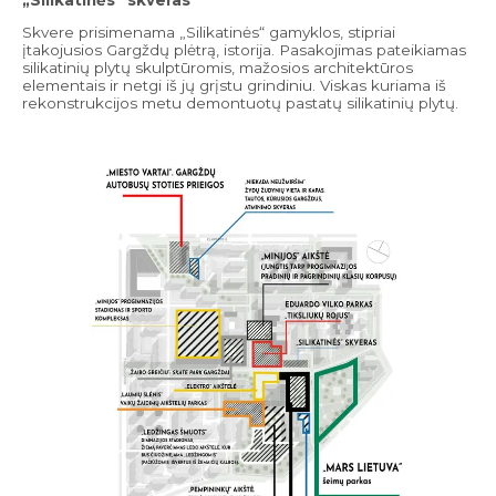
Skvere prisimenama „Silikatinės“ gamyklos, stipriai
įtakojusios Gargždų plėtrą, istorija. Pasakojimas pateikiamas
silikatinių plytų skulptūromis, mažosios architektūros
elementais ir netgi iš jų grįstu grindiniu. Viskas kuriama iš
rekonstrukcijos metu demontuotų pastatų silikatinių plytų.