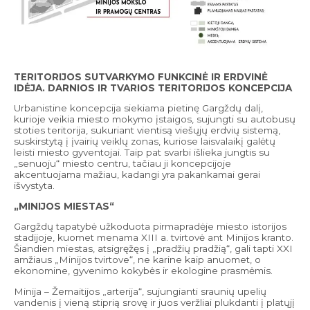
TERITORIJOS SUTVARKYMO FUNKCINĖ IR ERDVINĖ
IDĖJA. DARNIOS IR TVARIOS TERITORIJOS KONCEPCIJA
Urbanistine koncepcija siekiama pietinę Gargždų dalį,
kurioje veikia miesto mokymo įstaigos, sujungti su autobusų
stoties teritorija, sukuriant vientisą viešųjų erdvių sistemą,
suskirstytą į įvairių veiklų zonas, kuriose laisvalaikį galėtų
leisti miesto gyventojai. Taip pat svarbi išlieka jungtis su
„senuoju“ miesto centru, tačiau ji koncepcijoje
akcentuojama mažiau, kadangi yra pakankamai gerai
išvystyta.
„MINIJOS MIESTAS“
Gargždų tapatybė užkoduota pirmapradėje miesto istorijos
stadijoje, kuomet menama XIII a. tvirtovė ant Minijos kranto.
Šiandien miestas, atsigręžęs į „pradžių pradžią“, gali tapti XXI
amžiaus „Minijos tvirtove“, ne karine kaip anuomet, o
ekonomine, gyvenimo kokybės ir ekologine prasmėmis.
Minija – Žemaitijos „arterija“, sujungianti sraunių upelių
vandenis į vieną stiprią srovę ir juos veržliai plukdanti į platųjį