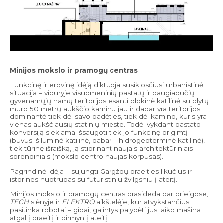
Minijos mokslo ir pramogų centras
Funkcinę ir erdvinę idėją diktuoja susiklosčiusi urbanistinė
situacija – viduryje visuomeninių pastatų ir daugiabučių
gyvenamųjų namų teritorijos esanti blokinė katilinė su plytų
mūro 50 metrų aukščio kaminu jau ir dabar yra teritorijos
dominantė tiek dėl savo padėties, tiek dėl kamino, kuris yra
vienas aukščiausių statinių mieste. Todėl vykdant pastato
konversiją siekiama išsaugoti tiek jo funkcinę prigimtį
(buvusi šiluminė katilinė, dabar – hidrogeoterminė katilinė),
tiek tūrinę išraišką, ją stiprinant naujais architektūriniais
sprendiniais (mokslo centro naujas korpusas).
Pagrindinė idėja – sujungti Gargždų praeities likučius ir
istorines nuotrupas su futuristiniu žvilgsniu į ateitį.
Minijos mokslo ir pramogų centras prasideda dar prieigose,
TECH
slėnyje ir
ELEKTRO
aikštelėje, kur atvykstančius
pasitinka robotai – gidai, galintys palydėti jus laiko mašina
atgal į praeitį ir pirmyn į ateitį.