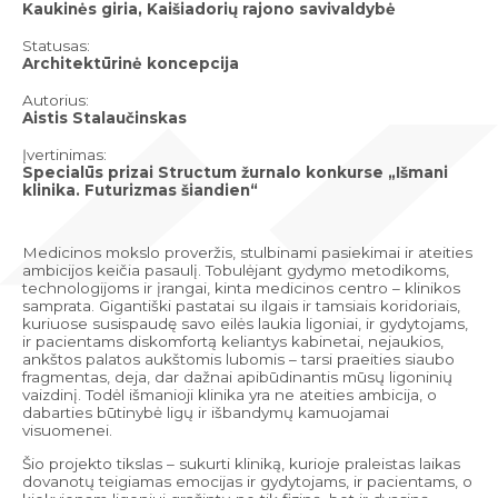
Kaukinės giria, Kaišiadorių rajono savivaldybė
Statusas:
Architektūrinė koncepcija
Autorius:
Aistis Stalaučinskas
Įvertinimas:
Specialūs prizai Structum žurnalo konkurse „Išmani
klinika. Futurizmas šiandien“
Medicinos mokslo proveržis, stulbinami pasiekimai ir ateities
ambicijos keičia pasaulį. Tobulėjant gydymo metodikoms,
technologijoms ir įrangai, kinta medicinos centro – klinikos
samprata. Gigantiški pastatai su ilgais ir tamsiais koridoriais,
kuriuose susispaudę savo eilės laukia ligoniai, ir gydytojams,
ir pacientams diskomfortą keliantys kabinetai, nejaukios,
ankštos palatos aukštomis lubomis – tarsi praeities siaubo
fragmentas, deja, dar dažnai apibūdinantis mūsų ligoninių
vaizdinį. Todėl išmanioji klinika yra ne ateities ambicija, o
dabarties būtinybė ligų ir išbandymų kamuojamai
visuomenei.
Šio projekto tikslas – sukurti kliniką, kurioje praleistas laikas
dovanotų teigiamas emocijas ir gydytojams, ir pacientams, o