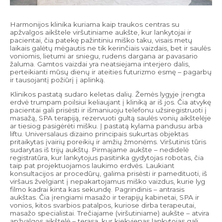
Harmonijos klinika kuriama kaip traukos centras su
apžvalgos aikštele viršutiniame aukšte, kur lankytojai ir
pacientai, čia patekę pažintiniu miško taku, visais metų
laikais galėtų mėgautis ne tik kerinčiais vaizdais, bet ir saulės
voniomis, lietumi ar sniegu, rudens dargana ar pavasario
žaluma. Gamtos vaizdai yra neatsiejama interjero dalis,
perteikianti mūsų dienų ir ateities futurizmo esmę – pagarbų
ir tausojantį požiūrį į aplinką.
Klinikos pastatą sudaro keletas dalių. Žemės lygyje įrengta
erdvė trumpam poilsiui keliaujant į kliniką ar iš jos. Čia atvykę
pacientai gali prisėsti ir išmaniuoju telefonu užsiregistruoti į
masažą, SPA terapiją, rezervuoti gultą saulės vonių aikštelėje
ar tiesiog pasigėrėti mišku. Į pastatą kylama pandusu arba
liftu. Universalaus dizaino principais sukurtas objektas
pritaikytas įvairių poreikių ir amžių žmonėms. Viršutinis tūris
sudarytas iš trijų aukštų. Pirmajame aukšte – nedidelė
registratūra, kur lankytojus pasitinka gydytojas robotas, čia
taip pat projektuojamos laukimo erdvės. Laukiant
konsultacijos ar procedūrų, galima prisėsti ir pamedituoti, iš
viršaus žvelgiant į nepakartojamus miško vaizdus, kurie lyg
filmo kadrai kinta kas sekundę. Pagrindinis – antrasis
aukštas. Čia įrengiami masažo ir terapijų kabinetai, SPA ir
vonios, kitos svarbios patalpos, kuriose dirba terapeutai,
masažo specialistai. Trečiajame (viršutiniame) aukšte – atvira
apžvalgos aikštelė – terasa, kur kiekvienas lankytojas gali