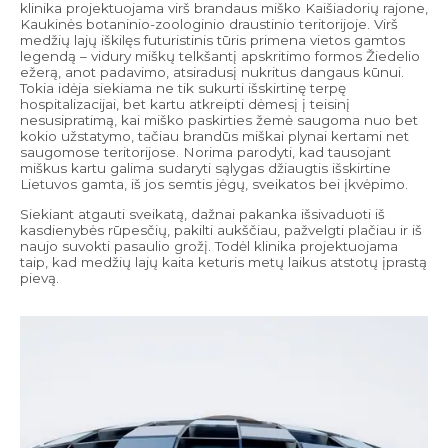
klinika projektuojama virš brandaus miško Kaišiadorių rajone,
Kaukinės botaninio-zoologinio draustinio teritorijoje. Virš
medžių lajų iškilęs futuristinis tūris primena vietos gamtos
legendą – vidury miškų telkšantį apskritimo formos Žiedelio
ežerą, anot padavimo, atsiradusį nukritus dangaus kūnui.
Tokia idėja siekiama ne tik sukurti išskirtinę terpę
hospitalizacijai, bet kartu atkreipti dėmesį į teisinį
nesusipratimą, kai miško paskirties žemė saugoma nuo bet
kokio užstatymo, tačiau brandūs miškai plynai kertami net
saugomose teritorijose. Norima parodyti, kad tausojant
miškus kartu galima sudaryti sąlygas džiaugtis išskirtine
Lietuvos gamta, iš jos semtis jėgų, sveikatos bei įkvėpimo.
Siekiant atgauti sveikatą, dažnai pakanka išsivaduoti iš
kasdienybės rūpesčių, pakilti aukščiau, pažvelgti plačiau ir iš
naujo suvokti pasaulio grožį. Todėl klinika projektuojama
taip, kad medžių lajų kaita keturis metų laikus atstotų įprastą
pievą.