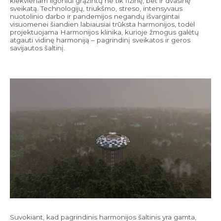
kiekvienam ligoniui grąžintų ne tik fizinę, bet ir dvasinę
sveikatą. Technologijų, triukšmo, streso, intensyvaus
nuotolinio darbo ir pandemijos negandų išvargintai
visuomenei šiandien labiausiai trūksta harmonijos, todėl
projektuojama Harmonijos klinika, kurioje žmogus galėtų
atgauti vidinę harmoniją – pagrindinį sveikatos ir geros
savijautos šaltinį.
Suvokiant, kad pagrindinis harmonijos šaltinis yra gamta,