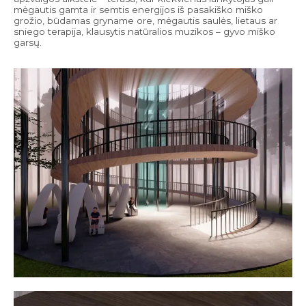
mėgautis gamta ir semtis energijos iš pasakiško miško
grožio, būdamas gryname ore, mėgautis saulės, lietaus ar
sniego terapija, klausytis natūralios muzikos – gyvo miško
garsų.